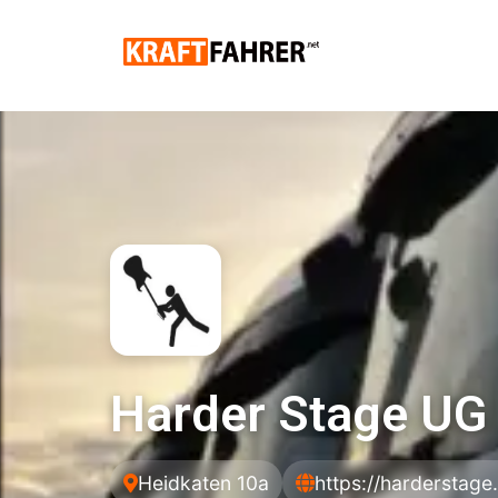
Harder Stage U
Heidkaten 10a
https://harderstag