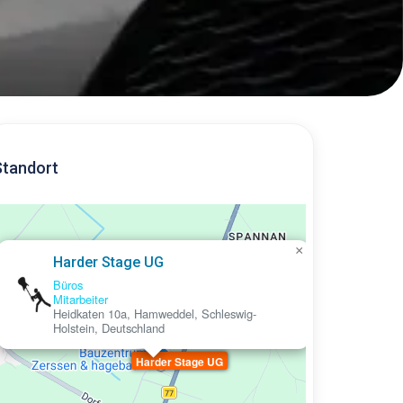
Standort
×
Harder Stage UG
Büros
Mitarbeiter
Heidkaten 10a, Hamweddel, Schleswig-
Holstein, Deutschland
Harder Stage UG