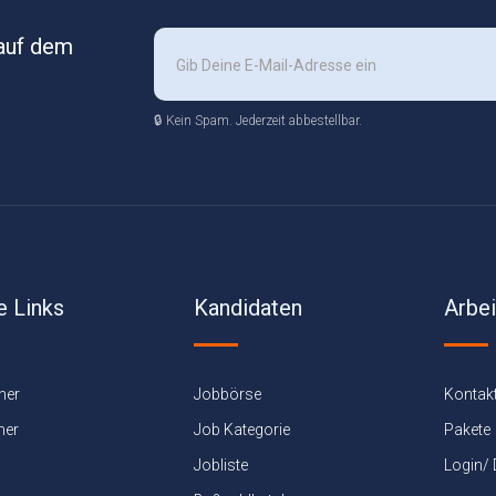
 auf dem
🔒 Kein Spam. Jederzeit abbestellbar.
e Links
Kandidaten
Arbe
ner
Jobbörse
Kontak
ner
Job Kategorie
Pakete
Jobliste
Login/