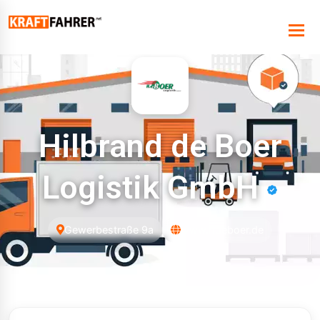
Hilbrand de Boer
Logistik GmbH
Gewerbestraße 9a
www.hdeboer.de