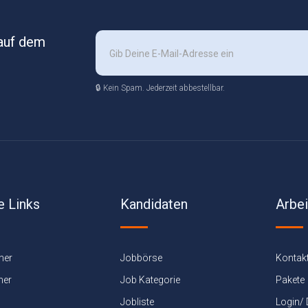
 auf dem
🔒 Kein Spam. Jederzeit abbestellbar.
e Links
Kandidaten
Arbe
ner
Jobbörse
Kontak
ner
Job Kategorie
Pakete
Jobliste
Login/