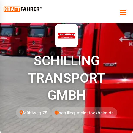
SCHILLING
TRANSPORT
GMBH
Mühlweg 78
schilling-mainstockheim.de