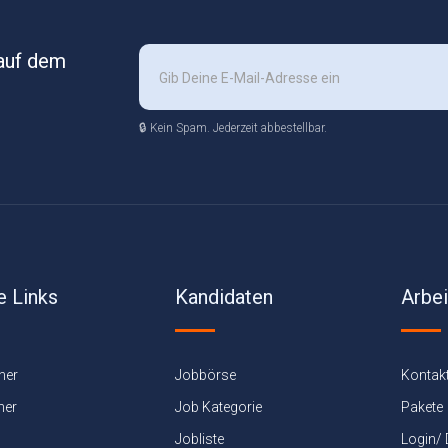
 auf dem
🔒 Kein Spam. Jederzeit abbestellbar.
e Links
Kandidaten
Arbe
ner
Jobbörse
Kontak
ner
Job Kategorie
Pakete
Jobliste
Login/