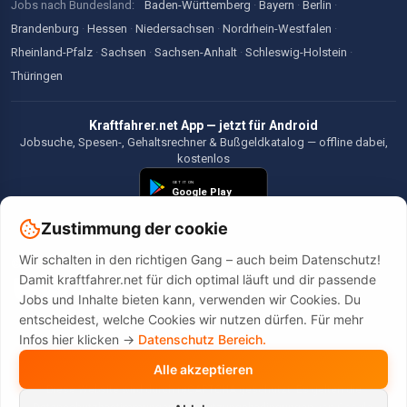
Jobs nach Bundesland:
Baden-Württemberg
·
Bayern
·
Berlin
·
Brandenburg
·
Hessen
·
Niedersachsen
·
Nordrhein-Westfalen
·
Rheinland-Pfalz
·
Sachsen
·
Sachsen-Anhalt
·
Schleswig-Holstein
·
Thüringen
Kraftfahrer.net App — jetzt für Android
Jobsuche, Spesen-, Gehaltsrechner & Bußgeldkatalog — offline dabei,
kostenlos
Zustimmung der cookie
Wir schalten in den richtigen Gang – auch beim Datenschutz!
©2026 Kraftfahrer.net. Alle Rechte vorbehalten.
Damit kraftfahrer.net für dich optimal läuft und dir passende
Jobs und Inhalte bieten kann, verwenden wir Cookies. Du
entscheidest, welche Cookies wir nutzen dürfen. Für mehr
Infos hier klicken ->
Datenschutz Bereich.
Alle akzeptieren
Diese Website wird durch reCAPTCHA geschützt. Es gelten die