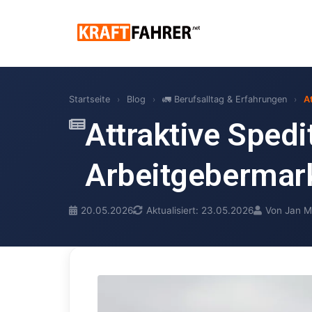
Startseite
›
Blog
›
🚛 Berufsalltag & Erfahrungen
›
A
Attraktive Spedi
Arbeitgebermar
20.05.2026
Aktualisiert: 23.05.2026
Von Jan M