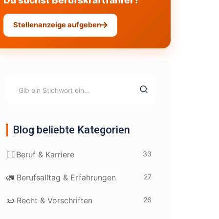
Du suchst Berufskraftfahrer?
Stellenanzeige aufgeben
Blog beliebte Kategorien
33
👷‍♂️Beruf & Karriere
27
🚛 Berufsalltag & Erfahrungen
26
📜 Recht & Vorschriften