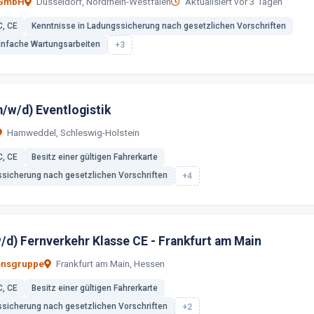
 GmbH
Düsseldorf, Nordrhein-Westfalen
Aktualisiert vor 3 Tagen
C, CE
Kenntnisse in Ladungssicherung nach gesetzlichen Vorschriften
infache Wartungsarbeiten
+3
m/w/d) Eventlogistik
Hamweddel, Schleswig-Holstein
C, CE
Besitz einer gültigen Fahrerkarte
ssicherung nach gesetzlichen Vorschriften
+4
/d) Fernverkehr Klasse CE - Frankfurt am Main
ensgruppe
Frankfurt am Main, Hessen
C, CE
Besitz einer gültigen Fahrerkarte
ssicherung nach gesetzlichen Vorschriften
+2