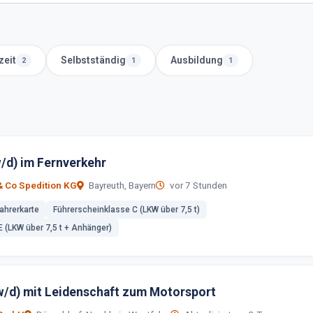
zeit
Selbstständig
Ausbildung
2
1
1
w/d) im Fernverkehr
 Co Spedition KG
Bayreuth, Bayern
vor 7 Stunden
Fahrerkarte
Führerscheinklasse C (LKW über 7,5 t)
 (LKW über 7,5 t + Anhänger)
/d) mit Leidenschaft zum Motorsport