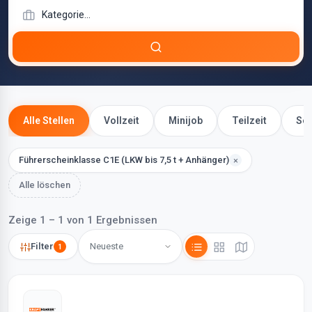
Alle Stellen
Vollzeit
Minijob
Teilzeit
Sel
Führerscheinklasse C1E (LKW bis 7,5 t + Anhänger)
×
Alle löschen
Zeige 1 – 1 von 1 Ergebnissen
Filter
1