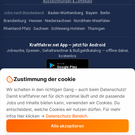
Auszeichnungen & Zertifikate
Jobs nach Bundesland:
Baden-Württemberg
·
Bayern
·
Berlin
·
Brandenburg
·
Hessen
·
Niedersachsen
·
Nordrhein-Westfalen
·
Rheinland-Pfalz
·
Sachsen
·
Schleswig-Holstein
·
Thüringen
Kraftfahrer.net App — jetzt für Android
Jobsuche, Spesen-, Gehaltsrechner & Bußgeldkatalog — offline dabei,
kostenlos
Zustimmung der cookie
Wir schalten in den richtigen Gang – auch beim Datenschutz!
©2026 Kraftfahrer.net. Alle Rechte vorbehalten.
Damit kraftfahrer.net für dich optimal läuft und dir passende
Jobs und Inhalte bieten kann, verwenden wir Cookies. Du
entscheidest, welche Cookies wir nutzen dürfen. Für mehr
Infos hier klicken ->
Datenschutz Bereich.
Alle akzeptieren
Diese Website wird durch reCAPTCHA geschützt. Es gelten die