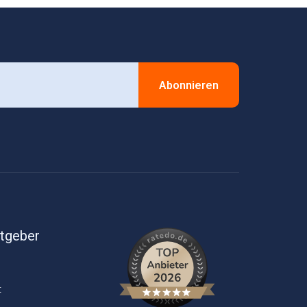
Abonnieren
itgeber
t