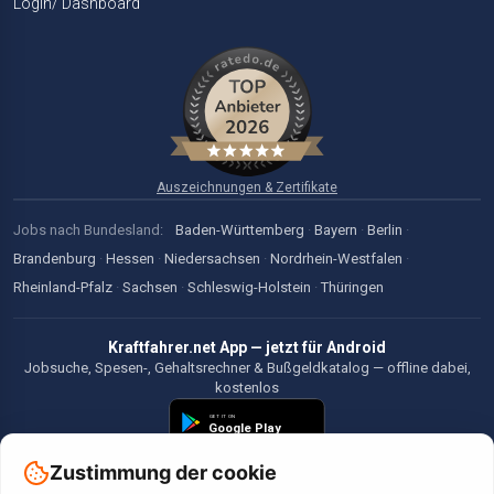
Login/ Dashboard
Auszeichnungen & Zertifikate
Jobs nach Bundesland:
Baden-Württemberg
·
Bayern
·
Berlin
·
Brandenburg
·
Hessen
·
Niedersachsen
·
Nordrhein-Westfalen
·
Rheinland-Pfalz
·
Sachsen
·
Schleswig-Holstein
·
Thüringen
Kraftfahrer.net App — jetzt für Android
Jobsuche, Spesen-, Gehaltsrechner & Bußgeldkatalog — offline dabei,
kostenlos
Zustimmung der cookie