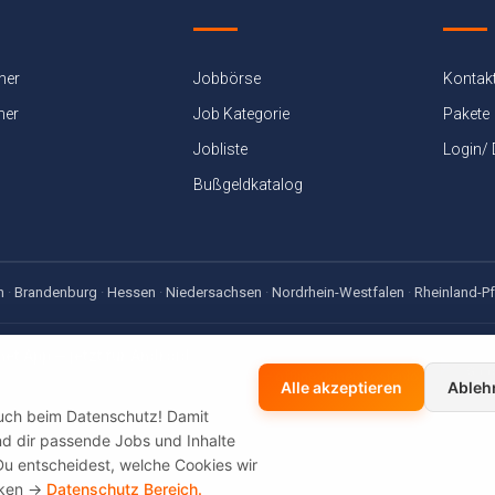
ner
Jobbörse
Kontak
ner
Job Kategorie
Pakete
Jobliste
Login/
Bußgeldkatalog
n
·
Brandenburg
·
Hessen
·
Niedersachsen
·
Nordrhein-Westfalen
·
Rheinland-Pf
net App — jetzt für Android
sen-, Gehaltsrechner & Bußgeldkatalog — offline dabei, kostenlos
Alle akzeptieren
Ableh
auch beim Datenschutz! Damit
 und dir passende Jobs und Inhalte
Du entscheidest, welche Cookies wir
cken ->
Datenschutz Bereich.