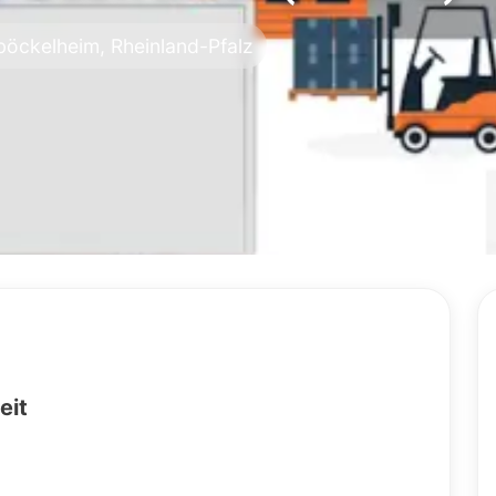
öckelheim, Rheinland-Pfalz
eit