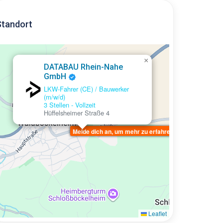
Standort
×
DATABAU Rhein-Nahe
GmbH
LKW-Fahrer (CE) / Bauwerker
(m/w/d)
3 Stellen
-
Vollzeit
Hüffelsheimer Straße 4
Melde dich an, um mehr zu erfahren
Leaflet