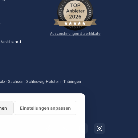
t
Auszeichnungen & Zertifikate
 Dashboard
alz
·
Sachsen
·
Schleswig-Holstein
·
Thüringen
nen
Einstellungen anpassen