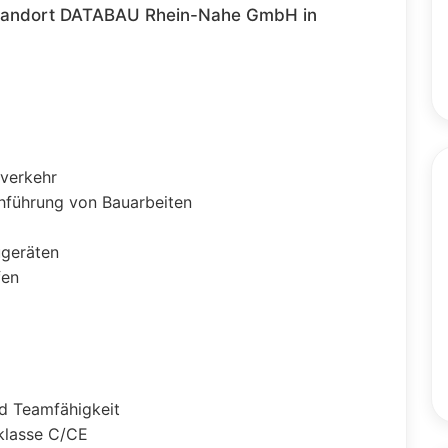
Standort DATABAU Rhein-Nahe GmbH in
hverkehr
chführung von Bauarbeiten
ugeräten
ffen
und Teamfähigkeit
nklasse C/CE