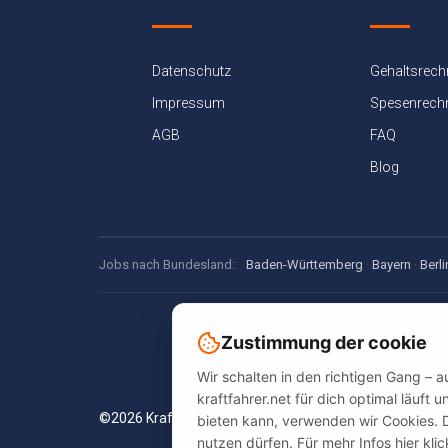
Datenschutz
Gehaltsrech
Impressum
Spesenrech
AGB
FAQ
Blog
Jobs nach Bundesland:
Baden-Württemberg
·
Bayern
·
Berli
Kraftfahrer.
Zustimmung der cookie
Jobsuche, Spe
Wir schalten in den richtigen Gang – 
kraftfahrer.net für dich optimal läuft
©2026 Kraftfahrer.net. Alle Rechte vorbehalten.
bieten kann, verwenden wir Cookies. 
nutzen dürfen. Für mehr Infos hier kli