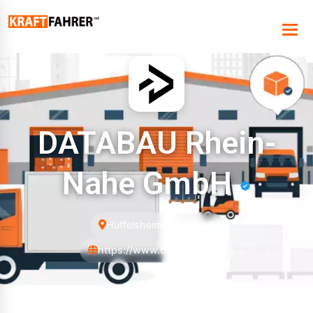
DATABAU Rhein-
Nahe GmbH
Hüffelsheimer Straße 8
https://www.databau.com/