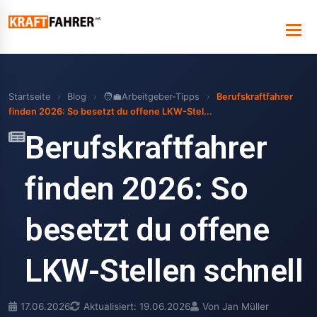
Startseite
›
Blog
›
🧑‍💼Arbeitgeber-Tipps
›
Berufskraftfahrer
finden 2026: So besetzt du offene LKW-Stel...
Berufskraftfahrer
finden 2026: So
besetzt du offene
LKW-Stellen schnell
17.06.2026
Aktualisiert: 19.06.2026
Von Jan Müller