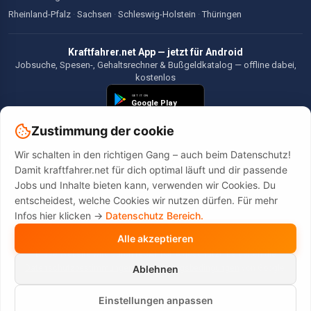
Rheinland-Pfalz
·
Sachsen
·
Schleswig-Holstein
·
Thüringen
Kraftfahrer.net App — jetzt für Android
Jobsuche, Spesen-, Gehaltsrechner & Bußgeldkatalog — offline dabei,
kostenlos
Zustimmung der cookie
Wir schalten in den richtigen Gang – auch beim Datenschutz!
©2026 Kraftfahrer.net. Alle Rechte vorbehalten.
Damit kraftfahrer.net für dich optimal läuft und dir passende
Jobs und Inhalte bieten kann, verwenden wir Cookies. Du
entscheidest, welche Cookies wir nutzen dürfen. Für mehr
Infos hier klicken ->
Datenschutz Bereich.
Alle akzeptieren
Diese Website wird durch reCAPTCHA geschützt. Es gelten die
Datenschutzbestimmungen
und
Nutzungsbedingungen
von Google.
Ablehnen
Einstellungen anpassen