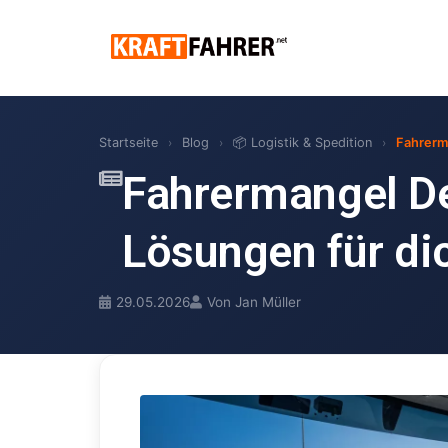
Startseite
›
Blog
›
📦 Logistik & Spedition
›
Fahrerm
Fahrermangel De
Lösungen für di
29.05.2026
Von Jan Müller