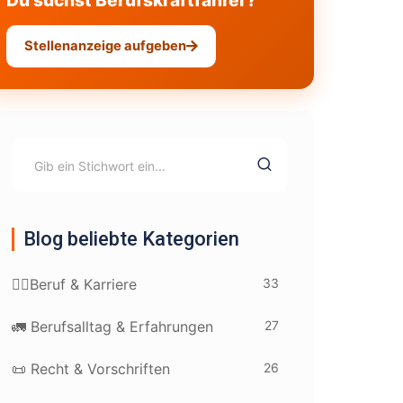
Du suchst Berufskraftfahrer?
Stellenanzeige aufgeben
Blog beliebte Kategorien
33
👷‍♂️Beruf & Karriere
27
🚛 Berufsalltag & Erfahrungen
26
📜 Recht & Vorschriften