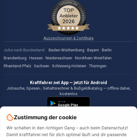
Auszeichnungen & Zertifikate
Jobs nach Bundesland:
Baden-Württemberg
·
Bayern
·
Berlin
·
Brandenburg
·
Hessen
·
Niedersachsen
·
Nordrhein-Westfalen
·
Rheinland-Pfalz
·
Sachsen
·
Schleswig-Holstein
·
Thüringen
Kraftfahrer.net App — jetzt für Android
Jobsuche, Spesen-, Gehaltsrechner & Bußgeldkatalog — offline dabei,
kostenlos
Zustimmung der cookie
Wir schalten in den richtigen Gang – auch beim Datenschutz!
©2026 Kraftfahrer.net. Alle Rechte vorbehalten.
Damit kraftfahrer.net für dich optimal läuft und dir passende