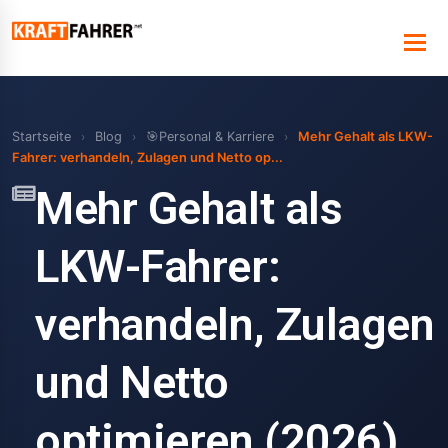
Startseite
›
Blog
›
🎯Personal & Karriere
›
Mehr Gehalt als LKW-
Fahrer: verhandeln, Zulagen und Netto op...
Mehr Gehalt als
LKW-Fahrer:
verhandeln, Zulagen
und Netto
optimieren (2026)