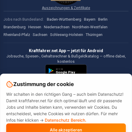
Auszeichnungen & Zertifikate
Jobs nach Bundesland:
Baden-Württemberg
·
Bayern
·
Berlin
·
Brandenburg
·
Hessen
·
Niedersachsen
·
Nordrhein-Westfalen
·
Rheinland-Pfalz
·
Sachsen
·
Schleswig-Holstein
·
Thüringen
Kraftfahrer.net App — jetzt für Android
Jobsuche, Spesen-, Gehaltsrechner & Bußgeldkatalog — offline dabei,
kostenlos
Zustimmung der cookie
Wir schalten in den richtigen Gang – auch beim Datenschutz!
©2026 Kraftfahrer.net. Alle Rechte vorbehalten.
Damit kraftfahrer.net für dich optimal läuft und dir passende
Jobs und Inhalte bieten kann, verwenden wir Cookies. Du
entscheidest, welche Cookies wir nutzen dürfen. Für mehr
Infos hier klicken ->
Datenschutz Bereich.
Alle akzeptieren