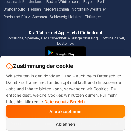
Jobs nach Bundesland:
Baden-Württemberg
·
Bayern
·
Berlin
·
Brandenburg
·
Hessen
·
Niedersachsen
·
Nordrhein-Westfalen
·
Rheinland-Pfalz
·
Sachsen
·
Schleswig-Holstein
·
Thüringen
Kraftfahrer.net App — jetzt für Android
Jobsuche, Spesen-, Gehaltsrechner & Bußgeldkatalog — offline dabei,
kostenlos
Zustimmung der cookie
Wir schalten in den richtigen Gang – auch beim Datenschutz!
©2026 Kraftfahrer.net. Alle Rechte vorbehalten.
Damit kraftfahrer.net für dich optimal läuft und dir passende
Jobs und Inhalte bieten kann, verwenden wir Cookies. Du
entscheidest, welche Cookies wir nutzen dürfen. Für mehr
Infos hier klicken ->
Datenschutz Bereich.
Alle akzeptieren
Diese Website wird durch reCAPTCHA geschützt. Es gelten die
Datenschutzbestimmungen
und
Nutzungsbedingungen
von Google.
Ablehnen