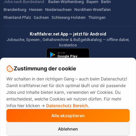
Jobs nach Bundesland:
Baden-Württemberg
·
Bayern
·
Berlin
·
Brandenburg
·
Hessen
·
Niedersachsen
·
Nordrhein-Westfalen
·
Rheinland-Pfalz
·
Sachsen
·
Schleswig-Holstein
·
Thüringen
Kraftfahrer.net App — jetzt für Android
Jobsuche, Spesen-, Gehaltsrechner & Bußgeldkatalog — offline dabei,
kostenlos
Zustimmung der cookie
Wir schalten in den richtigen Gang – auch beim Datenschutz!
©2026 Kraftfahrer.net. Alle Rechte vorbehalten.
Damit kraftfahrer.net für dich optimal läuft und dir passende
Jobs und Inhalte bieten kann, verwenden wir Cookies. Du
entscheidest, welche Cookies wir nutzen dürfen. Für mehr
Infos hier klicken ->
Datenschutz Bereich.
Alle akzeptieren
Diese Website wird durch reCAPTCHA geschützt. Es gelten die
Datenschutzbestimmungen
und
Nutzungsbedingungen
von Google.
Ablehnen