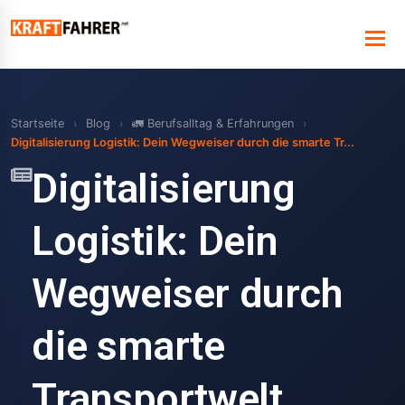
Startseite
›
Blog
›
🚛 Berufsalltag & Erfahrungen
›
Digitalisierung Logistik: Dein Wegweiser durch die smarte Tr...
Digitalisierung
Logistik: Dein
Wegweiser durch
die smarte
Transportwelt