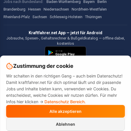
Jobs nach Bundesland:
Baden-Württemberg
·
Bayern
·
Berlin
·
Brandenburg
·
Hessen
·
Niedersachsen
·
Nordrhein-Westfalen
·
Rheinland-Pfalz
·
Sachsen
·
Schleswig-Holstein
·
Thüringen
Kraftfahrer.net App — jetzt für Android
Jobsuche, Spesen-, Gehaltsrechner & Bußgeldkatalog — offline dabei,
kostenlos
Zustimmung der cookie
Wir schalten in den richtigen Gang – auch beim Datenschutz!
©2026 Kraftfahrer.net. Alle Rechte vorbehalten.
Damit kraftfahrer.net für dich optimal läuft und dir passende
Jobs und Inhalte bieten kann, verwenden wir Cookies. Du
entscheidest, welche Cookies wir nutzen dürfen. Für mehr
Infos hier klicken ->
Datenschutz Bereich.
Alle akzeptieren
Diese Website wird durch reCAPTCHA geschützt. Es gelten die
Datenschutzbestimmungen
und
Nutzungsbedingungen
von Google.
Ablehnen