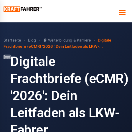
Startseite
›
Blog
›
🧠 Weiterbildung & Karriere
›
Digitale
Frachtbriefe (eCMR) '2026': Dein Leitfaden als LKW-...
Digitale
Frachtbriefe (eCMR)
'2026': Dein
Leitfaden als LKW-
Fahrer