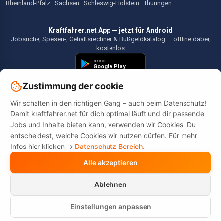
Rheinland-Pfalz
·
Sachsen
·
Schleswig-Holstein
·
Thüringen
Kraftfahrer.net App — jetzt für Android
Jobsuche, Spesen-, Gehaltsrechner & Bußgeldkatalog — offline dabei,
kostenlos
Zustimmung der cookie
Wir schalten in den richtigen Gang – auch beim Datenschutz!
©2026 Kraftfahrer.net. Alle Rechte vorbehalten.
Damit kraftfahrer.net für dich optimal läuft und dir passende
Jobs und Inhalte bieten kann, verwenden wir Cookies. Du
entscheidest, welche Cookies wir nutzen dürfen. Für mehr
Infos hier klicken ->
Datenschutz Bereich.
Alle akzeptieren
Diese Website wird durch reCAPTCHA geschützt. Es gelten die
Datenschutzbestimmungen
und
Nutzungsbedingungen
von Google.
Ablehnen
Einstellungen anpassen