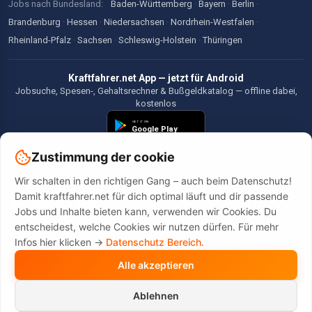
Jobs nach Bundesland:
Baden-Württemberg
·
Bayern
·
Berlin
·
Brandenburg
·
Hessen
·
Niedersachsen
·
Nordrhein-Westfalen
·
Rheinland-Pfalz
·
Sachsen
·
Schleswig-Holstein
·
Thüringen
Kraftfahrer.net App — jetzt für Android
Jobsuche, Spesen-, Gehaltsrechner & Bußgeldkatalog — offline dabei,
kostenlos
Zustimmung der cookie
Wir schalten in den richtigen Gang – auch beim Datenschutz!
©2026 Kraftfahrer.net. Alle Rechte vorbehalten.
Damit kraftfahrer.net für dich optimal läuft und dir passende
Jobs und Inhalte bieten kann, verwenden wir Cookies. Du
entscheidest, welche Cookies wir nutzen dürfen. Für mehr
Infos hier klicken ->
Datenschutz Bereich.
Alle akzeptieren
Diese Website wird durch reCAPTCHA geschützt. Es gelten die
Datenschutzbestimmungen
und
Nutzungsbedingungen
von Google.
Ablehnen