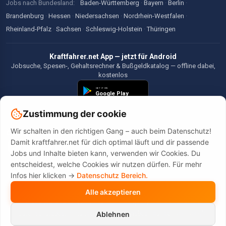
Jobs nach Bundesland:
Baden-Württemberg
·
Bayern
·
Berlin
·
Brandenburg
·
Hessen
·
Niedersachsen
·
Nordrhein-Westfalen
·
Rheinland-Pfalz
·
Sachsen
·
Schleswig-Holstein
·
Thüringen
Kraftfahrer.net App — jetzt für Android
Jobsuche, Spesen-, Gehaltsrechner & Bußgeldkatalog — offline dabei,
kostenlos
Zustimmung der cookie
Wir schalten in den richtigen Gang – auch beim Datenschutz!
©2026 Kraftfahrer.net. Alle Rechte vorbehalten.
Damit kraftfahrer.net für dich optimal läuft und dir passende
Jobs und Inhalte bieten kann, verwenden wir Cookies. Du
entscheidest, welche Cookies wir nutzen dürfen. Für mehr
Infos hier klicken ->
Datenschutz Bereich.
Alle akzeptieren
Diese Website wird durch reCAPTCHA geschützt. Es gelten die
Datenschutzbestimmungen
und
Nutzungsbedingungen
von Google.
Ablehnen