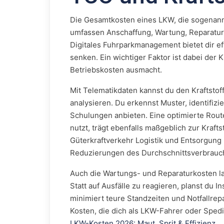
Die Gesamtkosten eines LKW, die sogenannt
umfassen Anschaffung, Wartung, Reparature
Digitales Fuhrparkmanagement bietet dir ef
senken. Ein wichtiger Faktor ist dabei der 
Betriebskosten ausmacht.
Mit Telematikdaten kannst du den Kraftsto
analysieren. Du erkennst Muster, identifizi
Schulungen anbieten. Eine optimierte Rou
nutzt, trägt ebenfalls maßgeblich zur Kraf
Güterkraftverkehr Logistik und Entsorgung
Reduzierungen des Durchschnittsverbrauch
Auch die Wartungs- und Reparaturkosten l
Statt auf Ausfälle zu reagieren, planst du
minimiert teure Standzeiten und Notfallrepa
Kosten, die dich als LKW-Fahrer oder Spedi
LKW-Kosten 2026: Maut, Sprit & Effizienz
.