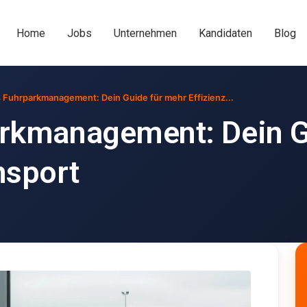
Home
Jobs
Unternehmen
Kandidaten
Blog
s Fuhrparkmanagement: Dein Guide für mehr Effizienz...
arkmanagement: Dein G
nsport