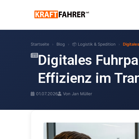
Startseite
›
Blog
›
📦 Logistik & Spedition
›
Digitale
Digitales Fuhrp
Effizienz im Tra
01.07.2026
Von Jan Müller