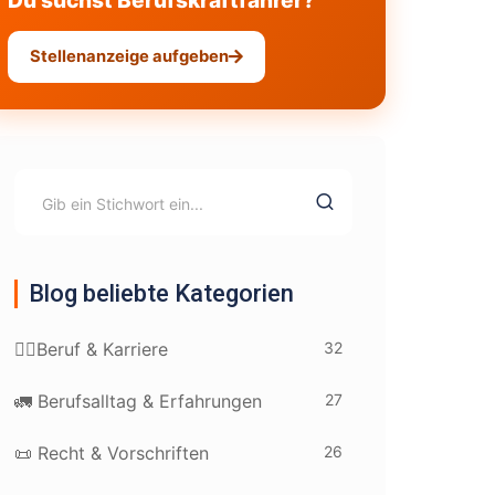
Du suchst Berufskraftfahrer?
Stellenanzeige aufgeben
Blog beliebte Kategorien
32
👷‍♂️Beruf & Karriere
27
🚛 Berufsalltag & Erfahrungen
26
📜 Recht & Vorschriften