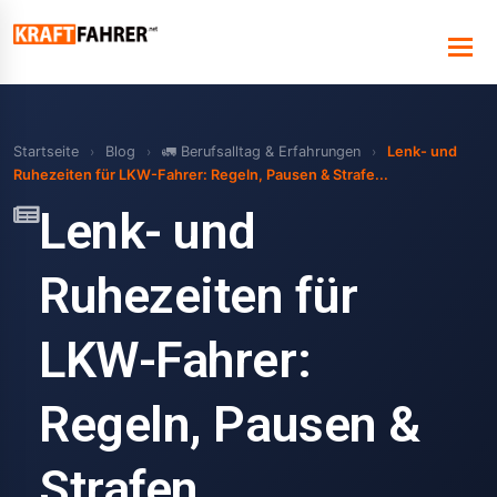
Startseite
›
Blog
›
🚛 Berufsalltag & Erfahrungen
›
Lenk- und
Ruhezeiten für LKW-Fahrer: Regeln, Pausen & Strafe...
Lenk- und
Ruhezeiten für
LKW-Fahrer:
Regeln, Pausen &
Strafen