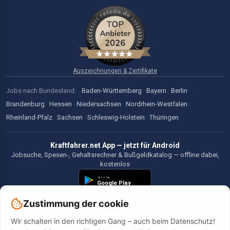
Auszeichnungen & Zertifikate
Jobs nach Bundesland:
Baden-Württemberg
·
Bayern
·
Berlin
·
Brandenburg
·
Hessen
·
Niedersachsen
·
Nordrhein-Westfalen
·
Rheinland-Pfalz
·
Sachsen
·
Schleswig-Holstein
·
Thüringen
Kraftfahrer.net App — jetzt für Android
Jobsuche, Spesen-, Gehaltsrechner & Bußgeldkatalog — offline dabei,
kostenlos
Zustimmung der cookie
Wir schalten in den richtigen Gang – auch beim Datenschutz!
©2026 Kraftfahrer.net. Alle Rechte vorbehalten.