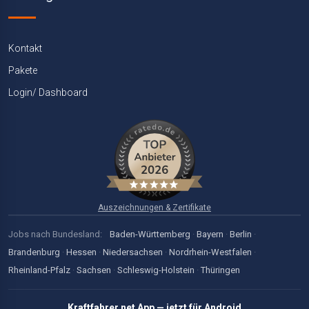
Kontakt
Pakete
Login/ Dashboard
Auszeichnungen & Zertifikate
Jobs nach Bundesland:
Baden-Württemberg
·
Bayern
·
Berlin
·
Brandenburg
·
Hessen
·
Niedersachsen
·
Nordrhein-Westfalen
·
Rheinland-Pfalz
·
Sachsen
·
Schleswig-Holstein
·
Thüringen
Kraftfahrer.net App — jetzt für Android