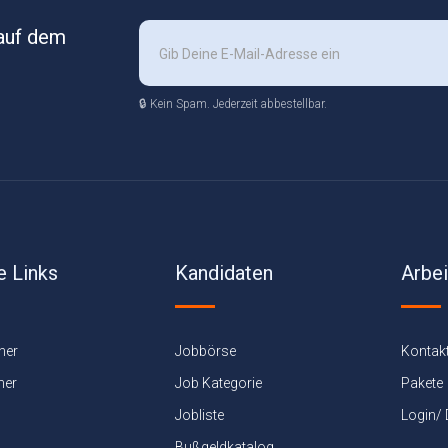
 auf dem
🔒 Kein Spam. Jederzeit abbestellbar.
e Links
Kandidaten
Arbe
ner
Jobbörse
Kontak
ner
Job Kategorie
Pakete
Jobliste
Login/
Bußgeldkatalog