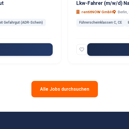
ut
Lkw-Fahrer (m/w/d) N
rentitNOW GmbH
Berlin, 
it Gefahrgut (ADR-Schein)
Führerscheinklassen C, CE
Alle Jobs durchsuchen