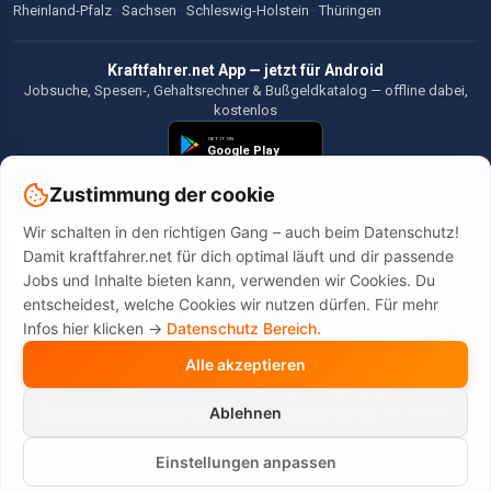
Rheinland-Pfalz
·
Sachsen
·
Schleswig-Holstein
·
Thüringen
Kraftfahrer.net App — jetzt für Android
Jobsuche, Spesen-, Gehaltsrechner & Bußgeldkatalog — offline dabei,
kostenlos
Zustimmung der cookie
Wir schalten in den richtigen Gang – auch beim Datenschutz!
©2026 Kraftfahrer.net. Alle Rechte vorbehalten.
Damit kraftfahrer.net für dich optimal läuft und dir passende
Jobs und Inhalte bieten kann, verwenden wir Cookies. Du
entscheidest, welche Cookies wir nutzen dürfen. Für mehr
Infos hier klicken ->
Datenschutz Bereich.
Alle akzeptieren
Diese Website wird durch reCAPTCHA geschützt. Es gelten die
Datenschutzbestimmungen
und
Nutzungsbedingungen
von Google.
Ablehnen
Einstellungen anpassen