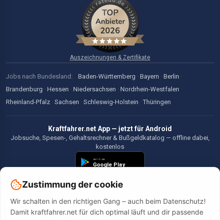
Auszeichnungen & Zertifikate
Jobs nach Bundesland:
Baden-Württemberg
·
Bayern
·
Berlin
·
Brandenburg
·
Hessen
·
Niedersachsen
·
Nordrhein-Westfalen
·
Rheinland-Pfalz
·
Sachsen
·
Schleswig-Holstein
·
Thüringen
Kraftfahrer.net App — jetzt für Android
Jobsuche, Spesen-, Gehaltsrechner & Bußgeldkatalog — offline dabei,
kostenlos
Zustimmung der cookie
Wir schalten in den richtigen Gang – auch beim Datenschutz!
©2026 Kraftfahrer.net. Alle Rechte vorbehalten.
Damit kraftfahrer.net für dich optimal läuft und dir passende