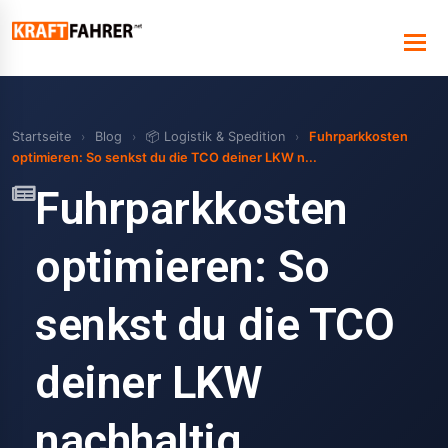
Startseite
›
Blog
›
📦 Logistik & Spedition
›
Fuhrparkkosten
optimieren: So senkst du die TCO deiner LKW n...
Fuhrparkkosten
optimieren: So
senkst du die TCO
deiner LKW
nachhaltig