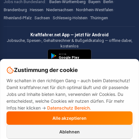
Jobs nach Bundesland:
Baden-Württemberg
·
Bayern
·
Berlin
·
Brandenburg
·
Hessen
·
Niedersachsen
·
Nordrhein-Westfalen
·
Rheinland-Pfalz
·
Sachsen
·
Schleswig-Holstein
·
Thüringen
Kraftfahrer.net App — jetzt für Android
Jobsuche, Spesen-, Gehaltsrechner & Bußgeldkatalog — offline dabei,
kostenlos
Zustimmung der cookie
Wir schalten in den richtigen Gang – auch beim Datenschutz!
©2026 Kraftfahrer.net. Alle Rechte vorbehalten.
Damit kraftfahrer.net für dich optimal läuft und dir passende
Jobs und Inhalte bieten kann, verwenden wir Cookies. Du
entscheidest, welche Cookies wir nutzen dürfen. Für mehr
Infos hier klicken ->
Datenschutz Bereich.
Alle akzeptieren
Diese Website wird durch reCAPTCHA geschützt. Es gelten die
Datenschutzbestimmungen
und
Nutzungsbedingungen
von Google.
Ablehnen