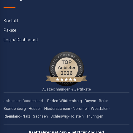
Kontakt
Pakete
Login/ Dashboard
Auszeichnungen & Zertifikate
Jobs nach Bundesland:
Baden-Württemberg
·
Bayern
·
Berlin
·
Brandenburg
·
Hessen
·
Niedersachsen
·
Nordrhein-Westfalen
·
Rheinland-Pfalz
·
Sachsen
·
Schleswig-Holstein
·
Thüringen
Kraftfahrer.net App — jetzt für Android