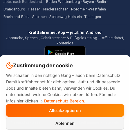
Jobs nach Bundesland:
Baden-Württemberg
·
Bayern
·
Berlin
·
Brandenburg
·
Hessen
·
Niedersachsen
·
Nordrhein-Westfalen
·
Rheinland-Pfalz
·
Sachsen
·
Schleswig-Holstein
·
Thüringen
Kraftfahrer.net App — jetzt für Android
Jobsuche, Spesen-, Gehaltsrechner & Bußgeldkatalog — offline dabei,
kostenlos
Zustimmung der cookie
Wir schalten in den richtigen Gang – auch beim Datenschutz!
©2026 Kraftfahrer.net. Alle Rechte vorbehalten.
Damit kraftfahrer.net für dich optimal läuft und dir passende
Jobs und Inhalte bieten kann, verwenden wir Cookies. Du
entscheidest, welche Cookies wir nutzen dürfen. Für mehr
Infos hier klicken ->
Datenschutz Bereich.
Alle akzeptieren
Diese Website wird durch reCAPTCHA geschützt. Es gelten die
Datenschutzbestimmungen
und
Nutzungsbedingungen
von Google.
Ablehnen