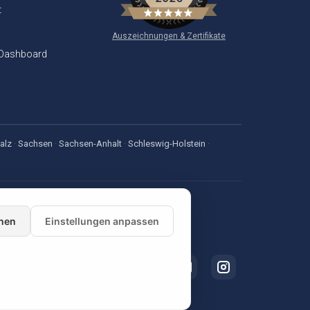
t
Auszeichnungen & Zertifikate
 Dashboard
alz
·
Sachsen
·
Sachsen-Anhalt
·
Schleswig-Holstein
·
nen
Einstellungen anpassen