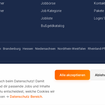
ner
Jobbörse
Kontak
ner
Job Kategorie
Pakete
Jobliste
Login/
Bußgeldkatalog
n
·
Brandenburg
·
Hessen
·
Niedersachsen
·
Nordrhein-Westfalen
·
Rheinland-Pf
net App — jetzt für Android
sen-, Gehaltsrechner & Bußgeldkatalog — offline dabei, kostenlos
Alle akzeptieren
Ableh
auch beim Datenschutz! Damit
 und dir passende Jobs und Inhalte
Du entscheidest, welche Cookies wir
cken ->
Datenschutz Bereich.