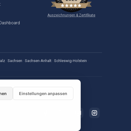
t
Auszeichnungen & Zertifikate
 Dashboard
alz
·
Sachsen
·
Sachsen-Anhalt
·
Schleswig-Holstein
·
nen
Einstellungen anpassen