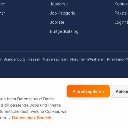
ner
Jobbörse
Kontak
ner
Job Kategorie
Pakete
Jobliste
Login/
Bußgeldkatalog
n
·
Brandenburg
·
Hessen
·
Niedersachsen
·
Nordrhein-Westfalen
·
Rheinland-Pf
net App — jetzt für Android
sen-, Gehaltsrechner & Bußgeldkatalog — offline dabei, kostenlos
Alle akzeptieren
Ableh
auch beim Datenschutz! Damit
 und dir passende Jobs und Inhalte
Du entscheidest, welche Cookies wir
cken ->
Datenschutz Bereich.