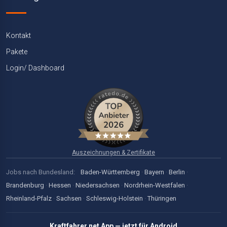
Kontakt
Pakete
Login/ Dashboard
Auszeichnungen & Zertifikate
Jobs nach Bundesland:
Baden-Württemberg
·
Bayern
·
Berlin
·
Brandenburg
·
Hessen
·
Niedersachsen
·
Nordrhein-Westfalen
·
Rheinland-Pfalz
·
Sachsen
·
Schleswig-Holstein
·
Thüringen
Kraftfahrer.net App — jetzt für Android