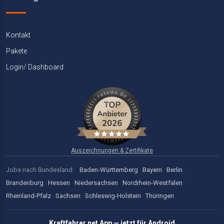
Kontakt
Pakete
Login/ Dashboard
Auszeichnungen & Zertifikate
Jobs nach Bundesland:
Baden-Württemberg
·
Bayern
·
Berlin
·
Brandenburg
·
Hessen
·
Niedersachsen
·
Nordrhein-Westfalen
·
Rheinland-Pfalz
·
Sachsen
·
Schleswig-Holstein
·
Thüringen
Kraftfahrer.net App — jetzt für Android