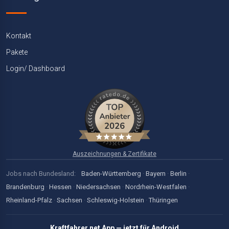
Kontakt
Pakete
Login/ Dashboard
Auszeichnungen & Zertifikate
Jobs nach Bundesland:
Baden-Württemberg
·
Bayern
·
Berlin
·
Brandenburg
·
Hessen
·
Niedersachsen
·
Nordrhein-Westfalen
·
Rheinland-Pfalz
·
Sachsen
·
Schleswig-Holstein
·
Thüringen
Kraftfahrer.net App — jetzt für Android