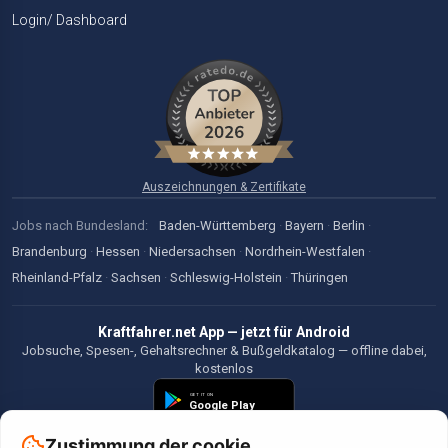
Login/ Dashboard
Auszeichnungen & Zertifikate
Jobs nach Bundesland:
Baden-Württemberg
·
Bayern
·
Berlin
·
Brandenburg
·
Hessen
·
Niedersachsen
·
Nordrhein-Westfalen
·
Rheinland-Pfalz
·
Sachsen
·
Schleswig-Holstein
·
Thüringen
Kraftfahrer.net App — jetzt für Android
Jobsuche, Spesen-, Gehaltsrechner & Bußgeldkatalog — offline dabei,
kostenlos
Zustimmung der cookie