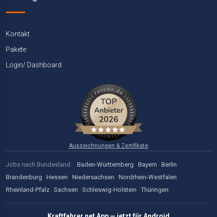
Kontakt
Pakete
Login/ Dashboard
Auszeichnungen & Zertifikate
Jobs nach Bundesland:
Baden-Württemberg
·
Bayern
·
Berlin
·
Brandenburg
·
Hessen
·
Niedersachsen
·
Nordrhein-Westfalen
·
Rheinland-Pfalz
·
Sachsen
·
Schleswig-Holstein
·
Thüringen
Kraftfahrer.net App — jetzt für Android