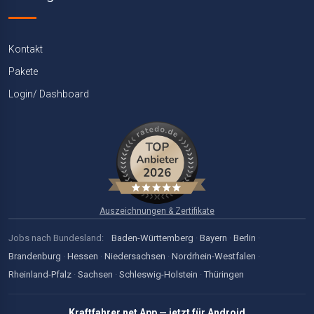
Kontakt
Pakete
Login/ Dashboard
Auszeichnungen & Zertifikate
Jobs nach Bundesland:
Baden-Württemberg
·
Bayern
·
Berlin
·
Brandenburg
·
Hessen
·
Niedersachsen
·
Nordrhein-Westfalen
·
Rheinland-Pfalz
·
Sachsen
·
Schleswig-Holstein
·
Thüringen
Kraftfahrer.net App — jetzt für Android