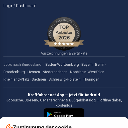
Login/ Dashboard
Auszeichnungen & Zertifikate
Jobs nach Bundesland:
Baden-Württemberg
·
Bayern
·
Berlin
·
Brandenburg
·
Hessen
·
Niedersachsen
·
Nordrhein-Westfalen
·
Rheinland-Pfalz
·
Sachsen
·
Schleswig-Holstein
·
Thüringen
Kraftfahrer.net App — jetzt für Android
Jobsuche, Spesen-, Gehaltsrechner & Bußgeldkatalog — offline dabei,
kostenlos
Zustimmung der cookie