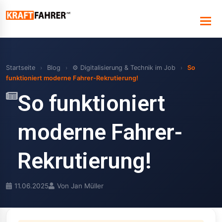
Startseite
›
Blog
›
⚙️ Digitalisierung & Technik im Job
›
So
funktioniert moderne Fahrer-Rekrutierung!
So funktioniert
moderne Fahrer-
Rekrutierung!
11.06.2025
Von Jan Müller