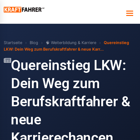
Startseite
›
Blog
›
🧠 Weiterbildung & Karriere
›
Quereinstieg
LKW: Dein Weg zum Berufskraftfahrer & neue Karr...
Quereinstieg LKW:
Dein Weg zum
Berufskraftfahrer &
neue
Karrierechancen