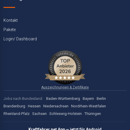
Kontakt
Pakete
Login/ Dashboard
Auszeichnungen & Zertifikate
Jobs nach Bundesland:
Baden-Württemberg
·
Bayern
·
Berlin
·
Brandenburg
·
Hessen
·
Niedersachsen
·
Nordrhein-Westfalen
·
Rheinland-Pfalz
·
Sachsen
·
Schleswig-Holstein
·
Thüringen
Kraftfahrer.net App — jetzt für Android