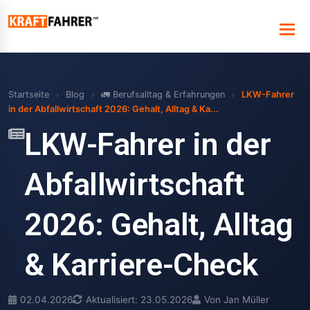
Startseite
›
Blog
›
🚛 Berufsalltag & Erfahrungen
›
LKW-Fahrer
in der Abfallwirtschaft 2026: Gehalt, Alltag & Ka...
LKW-Fahrer in der
Abfallwirtschaft
2026: Gehalt, Alltag
& Karriere-Check
02.04.2026
Aktualisiert: 23.05.2026
Von Jan Müller