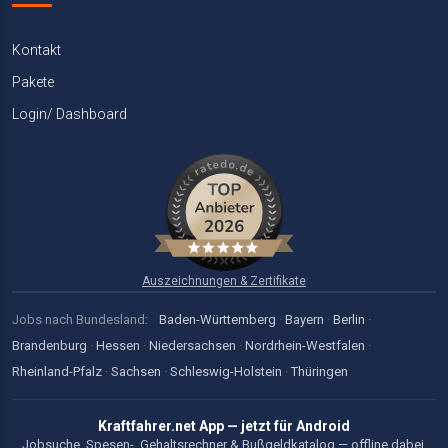
Kontakt
Pakete
Login/ Dashboard
Auszeichnungen & Zertifikate
Jobs nach Bundesland:
Baden-Württemberg
·
Bayern
·
Berlin
·
Brandenburg
·
Hessen
·
Niedersachsen
·
Nordrhein-Westfalen
·
Rheinland-Pfalz
·
Sachsen
·
Schleswig-Holstein
·
Thüringen
Kraftfahrer.net App — jetzt für Android
Jobsuche, Spesen-, Gehaltsrechner & Bußgeldkatalog — offline dabei,