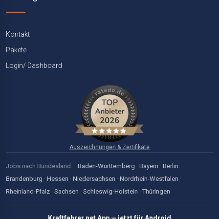
Kontakt
Pakete
Login/ Dashboard
Auszeichnungen & Zertifikate
Jobs nach Bundesland:
Baden-Württemberg
·
Bayern
·
Berlin
·
Brandenburg
·
Hessen
·
Niedersachsen
·
Nordrhein-Westfalen
·
Rheinland-Pfalz
·
Sachsen
·
Schleswig-Holstein
·
Thüringen
Kraftfahrer.net App — jetzt für Android