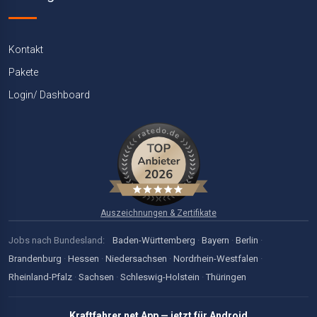
Kontakt
Pakete
Login/ Dashboard
Auszeichnungen & Zertifikate
Jobs nach Bundesland:
Baden-Württemberg
·
Bayern
·
Berlin
·
Brandenburg
·
Hessen
·
Niedersachsen
·
Nordrhein-Westfalen
·
Rheinland-Pfalz
·
Sachsen
·
Schleswig-Holstein
·
Thüringen
Kraftfahrer.net App — jetzt für Android