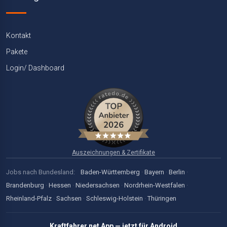
Kontakt
Pakete
Login/ Dashboard
Auszeichnungen & Zertifikate
Jobs nach Bundesland:
Baden-Württemberg
·
Bayern
·
Berlin
·
Brandenburg
·
Hessen
·
Niedersachsen
·
Nordrhein-Westfalen
·
Rheinland-Pfalz
·
Sachsen
·
Schleswig-Holstein
·
Thüringen
Kraftfahrer.net App — jetzt für Android